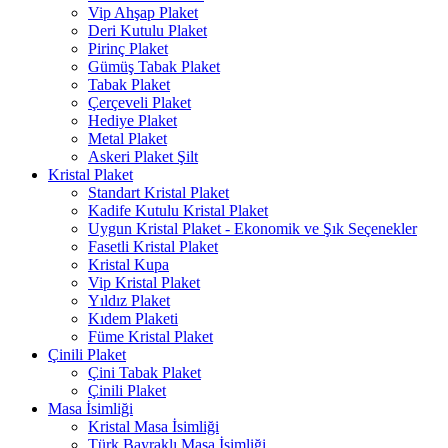
Vip Ahşap Plaket
Deri Kutulu Plaket
Pirinç Plaket
Gümüş Tabak Plaket
Tabak Plaket
Çerçeveli Plaket
Hediye Plaket
Metal Plaket
Askeri Plaket Şilt
Kristal Plaket
Standart Kristal Plaket
Kadife Kutulu Kristal Plaket
Uygun Kristal Plaket - Ekonomik ve Şık Seçenekler
Fasetli Kristal Plaket
Kristal Kupa
Vip Kristal Plaket
Yıldız Plaket
Kıdem Plaketi
Füme Kristal Plaket
Çinili Plaket
Çini Tabak Plaket
Çinili Plaket
Masa İsimliği
Kristal Masa İsimliği
Türk Bayraklı Masa İsimliği