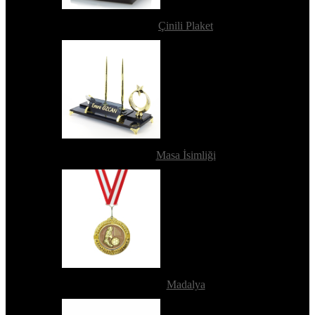
Çinili Plaket
Masa İsimliği
Madalya