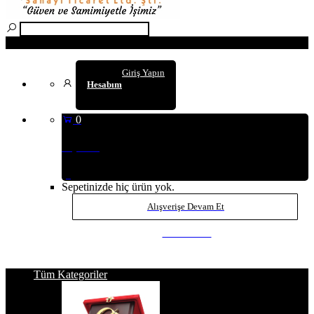
Arama
Giriş Yapın
Hesabım
0
Sepetim
(0
)
Sepetinizde hiç ürün yok.
Alışverişe Devam Et
SEPETE GİT
Tüm Kategoriler