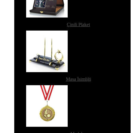
Çinili Plaket
Masa İsimliği