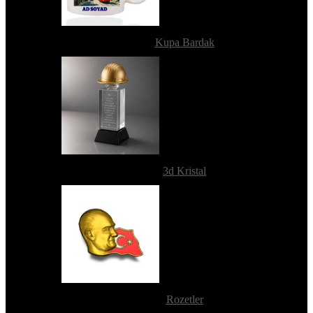
Kupa Bardak
3d Kristal
Rozetler