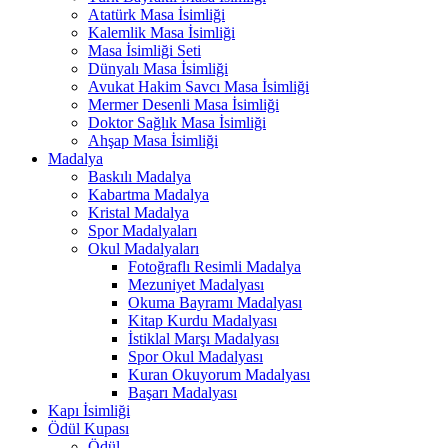
Atatürk Masa İsimliği
Kalemlik Masa İsimliği
Masa İsimliği Seti
Dünyalı Masa İsimliği
Avukat Hakim Savcı Masa İsimliği
Mermer Desenli Masa İsimliği
Doktor Sağlık Masa İsimliği
Ahşap Masa İsimliği
Madalya
Baskılı Madalya
Kabartma Madalya
Kristal Madalya
Spor Madalyaları
Okul Madalyaları
Fotoğraflı Resimli Madalya
Mezuniyet Madalyası
Okuma Bayramı Madalyası
Kitap Kurdu Madalyası
İstiklal Marşı Madalyası
Spor Okul Madalyası
Kuran Okuyorum Madalyası
Başarı Madalyası
Kapı İsimliği
Ödül Kupası
Ödül