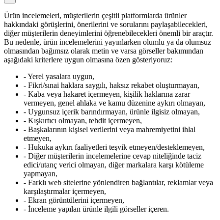
Ürün incelemeleri, müşterilerin çeşitli platformlarda ürünler
hakkındaki görüşlerini, önerilerini ve sorularını paylaşabilecekleri,
diğer müşterilerin deneyimlerini öğrenebilecekleri önemli bir araçtır.
Bu nedenle, ürün incelemelerini yayınlarken olumlu ya da olumsuz
olmasından bağımsız olarak metin ve varsa görseller bakımından
aşağıdaki kriterlere uygun olmasına özen gösteriyoruz:
- Yerel yasalara uygun,
- Fikri/sınai haklara saygılı, haksız rekabet oluşturmayan,
- Kaba veya hakaret içermeyen, kişilik haklarına zarar
vermeyen, genel ahlaka ve kamu düzenine aykırı olmayan,
- Uygunsuz içerik barındırmayan, ürünle ilgisiz olmayan,
- Kışkırtıcı olmayan, tehdit içermeyen,
- Başkalarının kişisel verilerini veya mahremiyetini ihlal
etmeyen,
- Hukuka aykırı faaliyetleri teşvik etmeyen/desteklemeyen,
- Diğer müşterilerin incelemelerine cevap niteliğinde taciz
edici/utanç verici olmayan, diğer markalara karşı kötüleme
yapmayan,
- Farklı web sitelerine yönlendiren bağlantılar, reklamlar veya
karşılaştırmalar içermeyen,
- Ekran görüntülerini içermeyen,
- İnceleme yapılan ürünle ilgili görseller içeren.