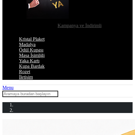
Kampanya ve İndirimli
Kristal Plaket
Madalya
Ödül Kupası
Masa İsimliği
Yaka Kartı
Kupa Bardak
Rozet
İletişim
Menu
Ana Sayfa
Madalya
Okul Madalyaları
Fotoğraflı Resimli Madalya