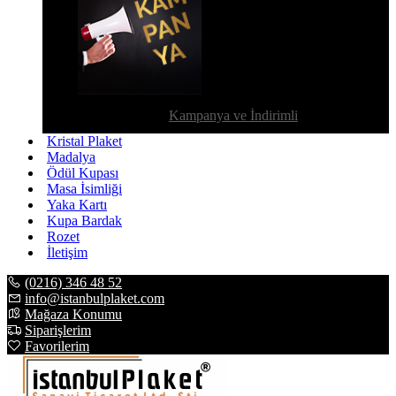
Kampanya ve İndirimli
Kristal Plaket
Madalya
Ödül Kupası
Masa İsimliği
Yaka Kartı
Kupa Bardak
Rozet
İletişim
(0216) 346 48 52
info@istanbulplaket.com
Mağaza Konumu
Siparişlerim
Favorilerim