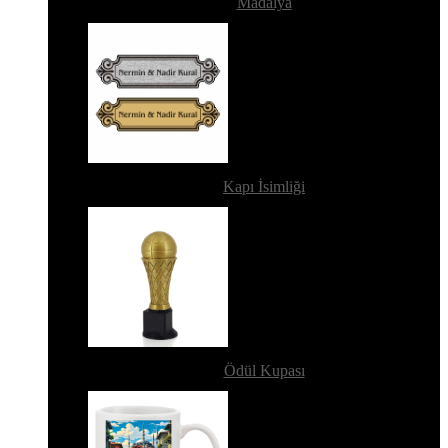
Madalya
Kapı İsimliği
Ödül Kupası