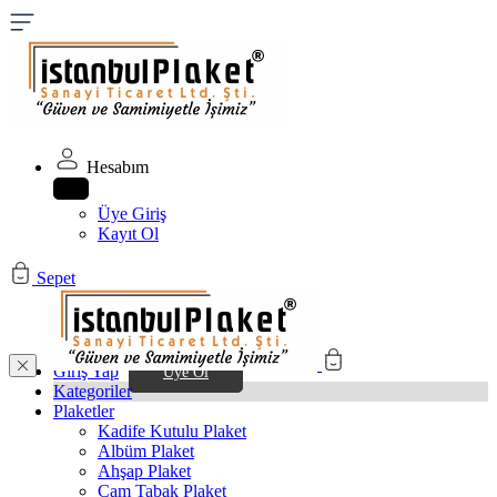
Hesabım
Üye Giriş
Kayıt Ol
Sepet
Giriş Yap
Üye Ol
Kategoriler
Plaketler
Kadife Kutulu Plaket
Albüm Plaket
Ahşap Plaket
Cam Tabak Plaket