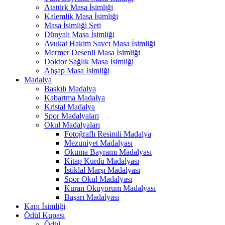
Atatürk Masa İsimliği
Kalemlik Masa İsimliği
Masa İsimliği Seti
Dünyalı Masa İsimliği
Avukat Hakim Savcı Masa İsimliği
Mermer Desenli Masa İsimliği
Doktor Sağlık Masa İsimliği
Ahşap Masa İsimliği
Madalya
Baskılı Madalya
Kabartma Madalya
Kristal Madalya
Spor Madalyaları
Okul Madalyaları
Fotoğraflı Resimli Madalya
Mezuniyet Madalyası
Okuma Bayramı Madalyası
Kitap Kurdu Madalyası
İstiklal Marşı Madalyası
Spor Okul Madalyası
Kuran Okuyorum Madalyası
Başarı Madalyası
Kapı İsimliği
Ödül Kupası
Ödül