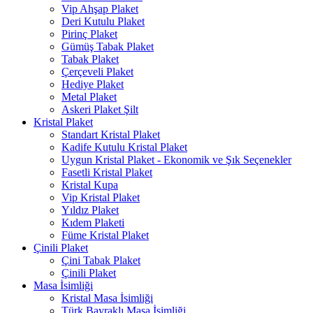
Vip Ahşap Plaket
Deri Kutulu Plaket
Pirinç Plaket
Gümüş Tabak Plaket
Tabak Plaket
Çerçeveli Plaket
Hediye Plaket
Metal Plaket
Askeri Plaket Şilt
Kristal Plaket
Standart Kristal Plaket
Kadife Kutulu Kristal Plaket
Uygun Kristal Plaket - Ekonomik ve Şık Seçenekler
Fasetli Kristal Plaket
Kristal Kupa
Vip Kristal Plaket
Yıldız Plaket
Kıdem Plaketi
Füme Kristal Plaket
Çinili Plaket
Çini Tabak Plaket
Çinili Plaket
Masa İsimliği
Kristal Masa İsimliği
Türk Bayraklı Masa İsimliği