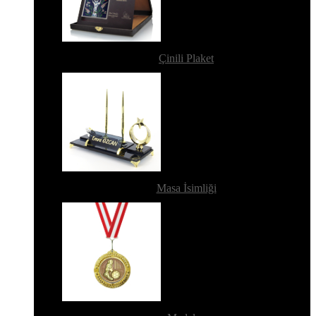
Çinili Plaket
Masa İsimliği