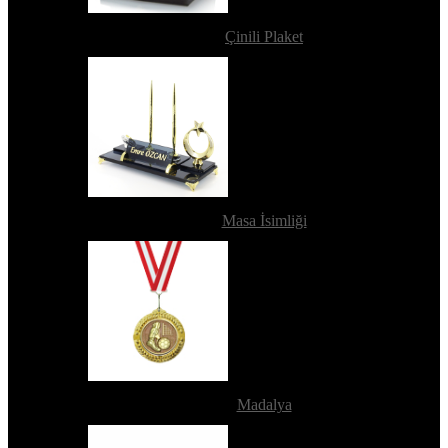
Çinili Plaket
Masa İsimliği
Madalya