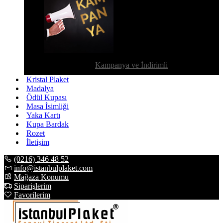
Kampanya ve İndirimli
Kristal Plaket
Madalya
Ödül Kupası
Masa İsimliği
Yaka Kartı
Kupa Bardak
Rozet
İletişim
(0216) 346 48 52
info@istanbulplaket.com
Mağaza Konumu
Siparişlerim
Favorilerim