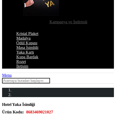
Kampanya ve İndirimli
Kristal Plaket
Madalya
Ödül Kupası
Masa İsimliği
Yaka Kartı
Kupa Bardak
Rozet
İletişim
Menu
Ana Sayfa
Yaka Kartları
Hotel Yaka İsimliği
Ürün Kodu:
8683469021027