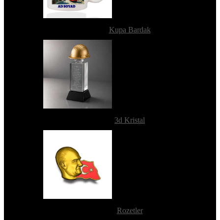
Kupa Bardak
3d Kristal
Rozetler