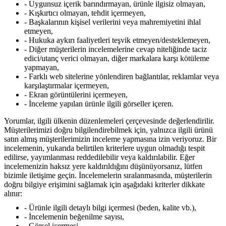
- Uygunsuz içerik barındırmayan, ürünle ilgisiz olmayan,
- Kışkırtıcı olmayan, tehdit içermeyen,
- Başkalarının kişisel verilerini veya mahremiyetini ihlal
etmeyen,
- Hukuka aykırı faaliyetleri teşvik etmeyen/desteklemeyen,
- Diğer müşterilerin incelemelerine cevap niteliğinde taciz
edici/utanç verici olmayan, diğer markalara karşı kötüleme
yapmayan,
- Farklı web sitelerine yönlendiren bağlantılar, reklamlar veya
karşılaştırmalar içermeyen,
- Ekran görüntülerini içermeyen,
- İnceleme yapılan ürünle ilgili görseller içeren.
Yorumlar, ilgili ülkenin düzenlemeleri çerçevesinde değerlendirilir.
Müşterilerimizi doğru bilgilendirebilmek için, yalnızca ilgili ürünü
satın almış müşterilerimizin inceleme yapmasına izin veriyoruz. Bir
incelemenin, yukarıda belirtilen kriterlere uygun olmadığı tespit
edilirse, yayımlanması reddedilebilir veya kaldırılabilir. Eğer
incelemenizin haksız yere kaldırıldığını düşünüyorsanız, lütfen
bizimle iletişime geçin. İncelemelerin sıralanmasında, müşterilerin
doğru bilgiye erişimini sağlamak için aşağıdaki kriterler dikkate
alınır:
- Ürünle ilgili detaylı bilgi içermesi (beden, kalite vb.),
- İncelemenin beğenilme sayısı,
- Görsel içermesi,