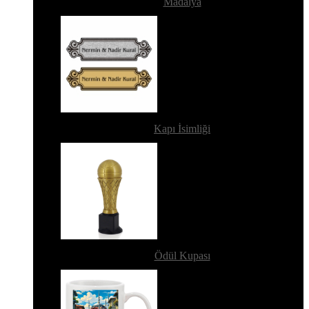
Madalya
Kapı İsimliği
Ödül Kupası