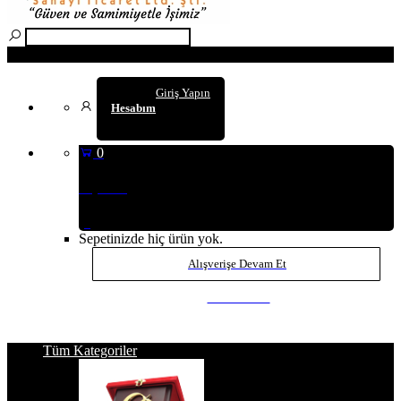
Arama
Giriş Yapın
Hesabım
0
Sepetim
(0
)
Sepetinizde hiç ürün yok.
Alışverişe Devam Et
SEPETE GİT
Tüm Kategoriler