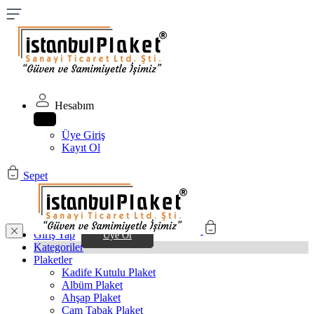
Hesabım
Üye Giriş
Kayıt Ol
Sepet
Giriş Yap
Üye Ol
Kategoriler
Plaketler
Kadife Kutulu Plaket
Albüm Plaket
Ahşap Plaket
Cam Tabak Plaket