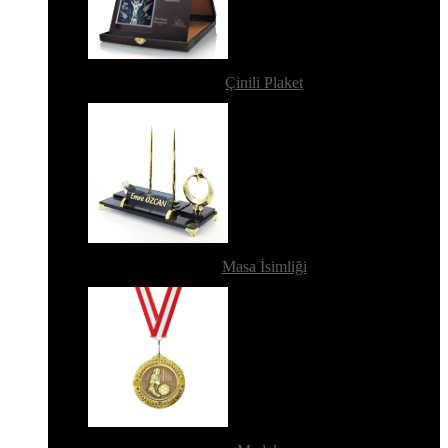
Çinili Plaket
Masa İsimliği