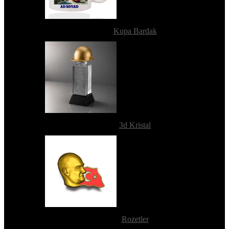
Kupa Bardak
3d Kristal
Rozetler