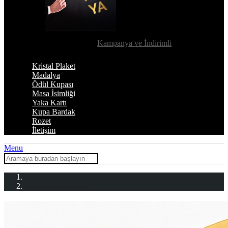
Kampanya ve İndirimli
Kristal Plaket
Madalya
Ödül Kupası
Masa İsimliği
Yaka Kartı
Kupa Bardak
Rozet
İletişim
Menu
Ana Sayfa
Kristal Plaket
Kristal Kupa