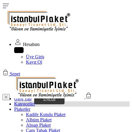
Hesabım
Üye Giriş
Kayıt Ol
Sepet
Giriş Yap
Üye Ol
Kategoriler
Plaketler
Kadife Kutulu Plaket
Albüm Plaket
Ahşap Plaket
Cam Tabak Plaket