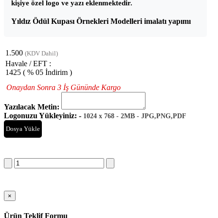
kişiye özel logo ve yazı eklenmektedir.
Yıldız Ödül Kupası Örnekleri Modelleri imalatı yapımı
1.500
(KDV Dahil)
Havale / EFT :
1425
( % 05 İndirim )
Onaydan Sonra 3 İş Gününde Kargo
Yazılacak Metin:
Logonuzu Yükleyiniz: -
1024 x 768 - 2MB - JPG,PNG,PDF
Dosya Yükle
Sepete Ekle
×
Ürün Teklif Formu