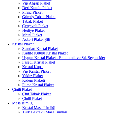
Vip Ahşap Plaket
Deri Kutulu Plaket
Pirinç Plaket
Gümüş Tabak Plaket
Tabak Plaket
Çerçeveli Plaket
Hediye Plaket
Metal Plaket
Askeri Plaket Şilt
Kristal Plaket
Standart Kristal Plaket
Kadife Kutulu Kristal Plaket
Uygun Kristal Plaket - Ekonomik ve Şık Seçenekler
Fasetli Kristal Plaket
Kristal Kupa
Vip Kristal Plaket
Yıldız Plaket
Kıdem Plaketi
Füme Kristal Plaket
Çinili Plaket
Çini Tabak Plaket
Çinili Plaket
Masa İsimliği
Kristal Masa İsimliği
Türk Bayraklı Masa İsimliği