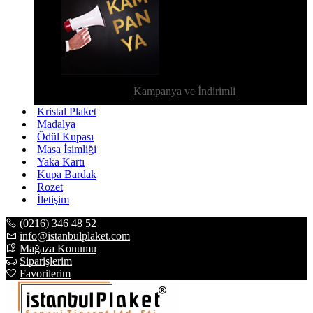
Kampanya ve İndirimli
Kristal Plaket
Madalya
Ödül Kupası
Masa İsimliği
Yaka Kartı
Kupa Bardak
Rozet
İletişim
(0216) 346 48 52
info@istanbulplaket.com
Mağaza Konumu
Siparişlerim
Favorilerim