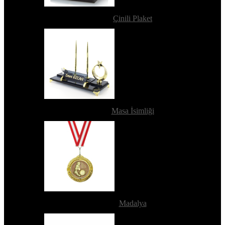
Çinili Plaket
Masa İsimliği
Madalya