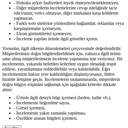
- Hukuka aykırı faaliyetleri teşvik etmeyen/desteklemeyen,
- Diğer müşterilerin incelemelerine cevap niteliğinde taciz
edici/utanç verici olmayan, diğer markalara karşı kötüleme
yapmayan,
- Farklı web sitelerine yönlendiren bağlantılar, reklamlar veya
karşılaştırmalar içermeyen,
- Ekran görüntülerini içermeyen,
- İnceleme yapılan ürünle ilgili görseller içeren.
Yorumlar, ilgili ülkenin düzenlemeleri çerçevesinde değerlendirilir.
Müşterilerimizi doğru bilgilendirebilmek için, yalnızca ilgili ürünü
satın almış müşterilerimizin inceleme yapmasına izin veriyoruz. Bir
incelemenin, yukarıda belirtilen kriterlere uygun olmadığı tespit
edilirse, yayımlanması reddedilebilir veya kaldırılabilir. Eğer
incelemenizin haksız yere kaldırıldığını düşünüyorsanız, lütfen
bizimle iletişime geçin. İncelemelerin sıralanmasında, müşterilerin
doğru bilgiye erişimini sağlamak için aşağıdaki kriterler dikkate
alınır:
- Ürünle ilgili detaylı bilgi içermesi (beden, kalite vb.),
- İncelemenin beğenilme sayısı,
- Görsel içermesi,
- İncelemenin yakın zamanda yapılması,
- Özellikle aranan bilgileri içermesi.