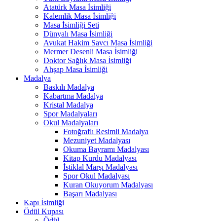
Atatürk Masa İsimliği
Kalemlik Masa İsimliği
Masa İsimliği Seti
Dünyalı Masa İsimliği
Avukat Hakim Savcı Masa İsimliği
Mermer Desenli Masa İsimliği
Doktor Sağlık Masa İsimliği
Ahşap Masa İsimliği
Madalya
Baskılı Madalya
Kabartma Madalya
Kristal Madalya
Spor Madalyaları
Okul Madalyaları
Fotoğraflı Resimli Madalya
Mezuniyet Madalyası
Okuma Bayramı Madalyası
Kitap Kurdu Madalyası
İstiklal Marşı Madalyası
Spor Okul Madalyası
Kuran Okuyorum Madalyası
Başarı Madalyası
Kapı İsimliği
Ödül Kupası
Ödül