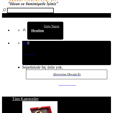
Arama
Giriş Yapın
Hesabım
0
Sepetim
(0
)
Sepetinizde hiç ürün yok.
Alışverişe Devam Et
SEPETE GİT
Tüm Kategoriler