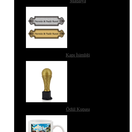
Madalya
Kapı İsimliği
Ödül Kupası