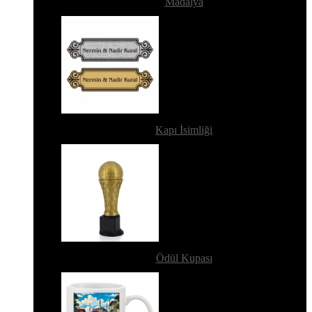
Madalya
Kapı İsimliği
Ödül Kupası