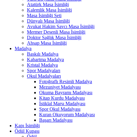
Atatürk Masa İsimliği
Kalemlik Masa İsimliği
Masa İsimliği Seti
Dünyalı Masa İsimliği
Avukat Hakim Savcı Masa İsimliği
Mermer Desenli Masa İsimliği
Doktor Sağlık Masa İsimliği
Ahşap Masa İsimliği
Madalya
Baskılı Madalya
Kabartma Madalya
Kristal Madalya
Spor Madalyaları
Okul Madalyaları
Fotoğraflı Resimli Madalya
Mezuniyet Madalyası
Okuma Bayramı Madalyası
Kitap Kurdu Madalyası
İstiklal Marşı Madalyası
Spor Okul Madalyası
Kuran Okuyorum Madalyası
Başarı Madalyası
Kapı İsimliği
Ödül Kupası
Ödül