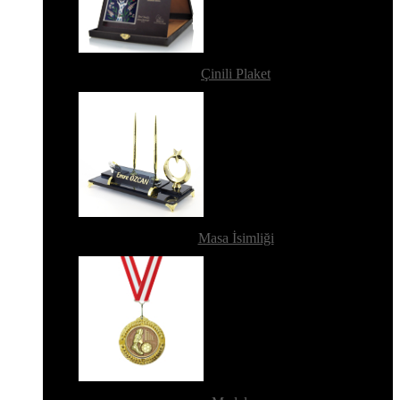
Çinili Plaket
Masa İsimliği