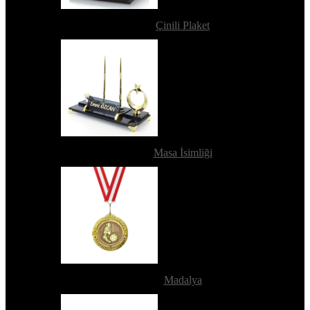
Çinili Plaket
Masa İsimliği
Madalya