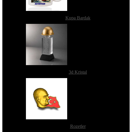
Kupa Bardak
3d Kristal
Rozetler