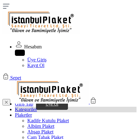
Hesabım
Üye Giriş
Kayıt Ol
Sepet
Giriş Yap
Üye Ol
Kategoriler
Plaketler
Kadife Kutulu Plaket
Albüm Plaket
Ahşap Plaket
Cam Tabak Plaket