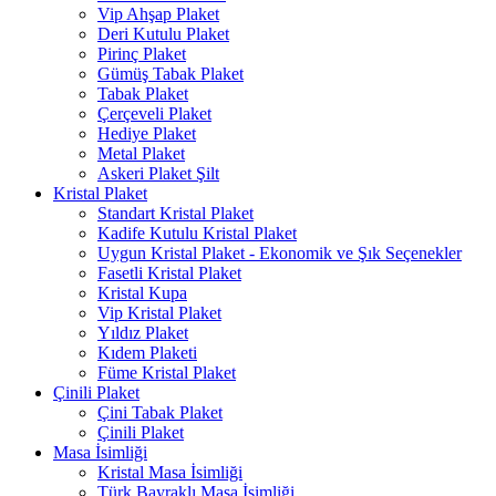
Vip Ahşap Plaket
Deri Kutulu Plaket
Pirinç Plaket
Gümüş Tabak Plaket
Tabak Plaket
Çerçeveli Plaket
Hediye Plaket
Metal Plaket
Askeri Plaket Şilt
Kristal Plaket
Standart Kristal Plaket
Kadife Kutulu Kristal Plaket
Uygun Kristal Plaket - Ekonomik ve Şık Seçenekler
Fasetli Kristal Plaket
Kristal Kupa
Vip Kristal Plaket
Yıldız Plaket
Kıdem Plaketi
Füme Kristal Plaket
Çinili Plaket
Çini Tabak Plaket
Çinili Plaket
Masa İsimliği
Kristal Masa İsimliği
Türk Bayraklı Masa İsimliği