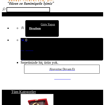
Arama
Giriş Yapın
Hesabım
0
Sepetim
(0
)
Sepetinizde hiç ürün yok.
Alışverişe Devam Et
SEPETE GİT
Tüm Kategoriler