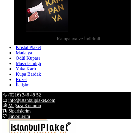
Kampanya ve İndirimli
Kristal Plaket
Madalya
Ödül Kupası
Masa İsimliği
Yaka Kartı
Kupa Bardak
Rozet
İletişim
(0216) 346 48 52
info@istanbulplaket.com
Mağaza Konumu
Siparişlerim
Favorilerim