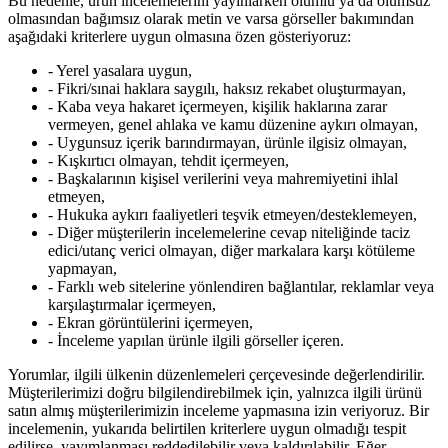
Bu nedenle, ürün incelemelerini yayınlarken olumlu ya da olumsuz
olmasından bağımsız olarak metin ve varsa görseller bakımından
aşağıdaki kriterlere uygun olmasına özen gösteriyoruz:
- Yerel yasalara uygun,
- Fikri/sınai haklara saygılı, haksız rekabet oluşturmayan,
- Kaba veya hakaret içermeyen, kişilik haklarına zarar
vermeyen, genel ahlaka ve kamu düzenine aykırı olmayan,
- Uygunsuz içerik barındırmayan, ürünle ilgisiz olmayan,
- Kışkırtıcı olmayan, tehdit içermeyen,
- Başkalarının kişisel verilerini veya mahremiyetini ihlal
etmeyen,
- Hukuka aykırı faaliyetleri teşvik etmeyen/desteklemeyen,
- Diğer müşterilerin incelemelerine cevap niteliğinde taciz
edici/utanç verici olmayan, diğer markalara karşı kötüleme
yapmayan,
- Farklı web sitelerine yönlendiren bağlantılar, reklamlar veya
karşılaştırmalar içermeyen,
- Ekran görüntülerini içermeyen,
- İnceleme yapılan ürünle ilgili görseller içeren.
Yorumlar, ilgili ülkenin düzenlemeleri çerçevesinde değerlendirilir.
Müşterilerimizi doğru bilgilendirebilmek için, yalnızca ilgili ürünü
satın almış müşterilerimizin inceleme yapmasına izin veriyoruz. Bir
incelemenin, yukarıda belirtilen kriterlere uygun olmadığı tespit
edilirse, yayımlanması reddedilebilir veya kaldırılabilir. Eğer