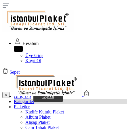
Hesabım
Üye Giriş
Kayıt Ol
Sepet
Giriş Yap
Üye Ol
Kategoriler
Plaketler
Kadife Kutulu Plaket
Albüm Plaket
Ahşap Plaket
Cam Tabak Plaket