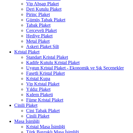
Vip Ahşap Plaket
Deri Kutulu Plaket
Pirinç Plaket
Gümüş Tabak Plaket
Tabak Plaket
Çerçeveli Plaket
Hediye Plaket
Metal Plaket
Askeri Plaket Şilt
Kristal Plaket
Standart Kristal Plaket
Kadife Kutulu Kristal Plaket
Uygun Kristal Plaket - Ekonomik ve Şık Seçenekler
Fasetli Kristal Plaket
Kristal Kupa
Vip Kristal Plaket
Yıldız Plaket
Kıdem Plaketi
Füme Kristal Plaket
Çinili Plaket
Çini Tabak Plaket
Çinili Plaket
Masa İsimliği
Kristal Masa İsimliği
Türk Bayraklı Masa İsimliği