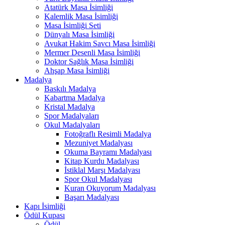
Atatürk Masa İsimliği
Kalemlik Masa İsimliği
Masa İsimliği Seti
Dünyalı Masa İsimliği
Avukat Hakim Savcı Masa İsimliği
Mermer Desenli Masa İsimliği
Doktor Sağlık Masa İsimliği
Ahşap Masa İsimliği
Madalya
Baskılı Madalya
Kabartma Madalya
Kristal Madalya
Spor Madalyaları
Okul Madalyaları
Fotoğraflı Resimli Madalya
Mezuniyet Madalyası
Okuma Bayramı Madalyası
Kitap Kurdu Madalyası
İstiklal Marşı Madalyası
Spor Okul Madalyası
Kuran Okuyorum Madalyası
Başarı Madalyası
Kapı İsimliği
Ödül Kupası
Ödül