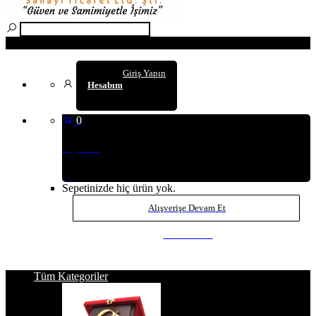
Arama
Giriş Yapın
Hesabım
0
Sepetim
(0
)
Sepetinizde hiç ürün yok.
Alışverişe Devam Et
SEPETE GİT
Tüm Kategoriler