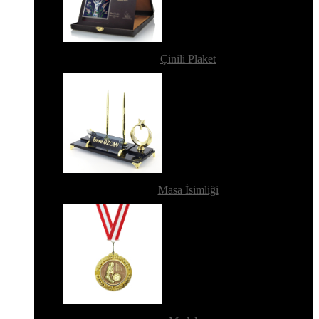
Çinili Plaket
Masa İsimliği