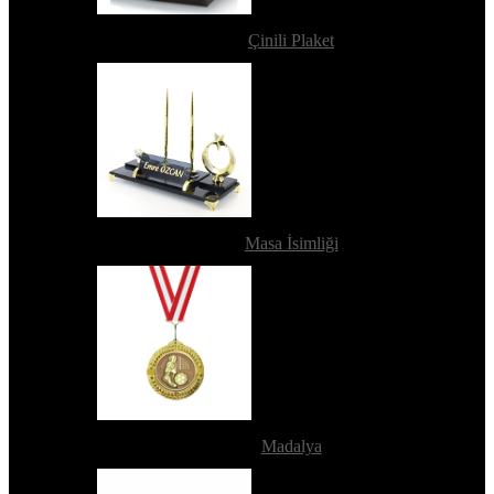
Çinili Plaket
Masa İsimliği
Madalya