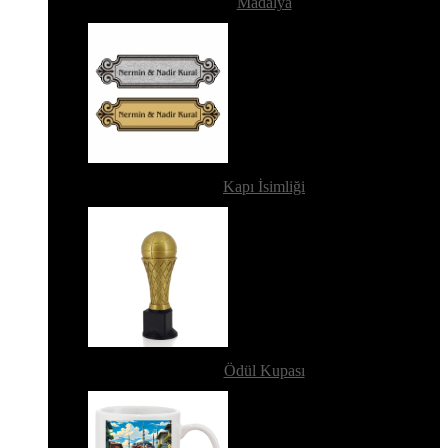
Madalya
Kapı İsimliği
Ödül Kupası