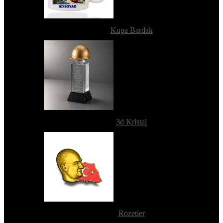
Kupa Bardak
3d Kristal
Rozetler