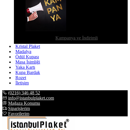
Kampanya ve İndirimli
Kristal Plaket
Madalya
Ödül Kupası
Masa İsimliği
Yaka Kartı
Kupa Bardak
Rozet
İletişim
(0216) 346 48 52
info@istanbulplaket.com
Mağaza Konumu
Siparişlerim
Favorilerim