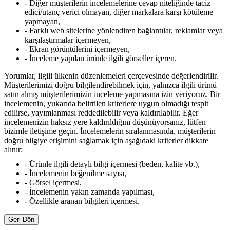
- Diğer müşterilerin incelemelerine cevap niteliğinde taciz
edici/utanç verici olmayan, diğer markalara karşı kötüleme
yapmayan,
- Farklı web sitelerine yönlendiren bağlantılar, reklamlar veya
karşılaştırmalar içermeyen,
- Ekran görüntülerini içermeyen,
- İnceleme yapılan ürünle ilgili görseller içeren.
Yorumlar, ilgili ülkenin düzenlemeleri çerçevesinde değerlendirilir.
Müşterilerimizi doğru bilgilendirebilmek için, yalnızca ilgili ürünü
satın almış müşterilerimizin inceleme yapmasına izin veriyoruz. Bir
incelemenin, yukarıda belirtilen kriterlere uygun olmadığı tespit
edilirse, yayımlanması reddedilebilir veya kaldırılabilir. Eğer
incelemenizin haksız yere kaldırıldığını düşünüyorsanız, lütfen
bizimle iletişime geçin. İncelemelerin sıralanmasında, müşterilerin
doğru bilgiye erişimini sağlamak için aşağıdaki kriterler dikkate
alınır:
- Ürünle ilgili detaylı bilgi içermesi (beden, kalite vb.),
- İncelemenin beğenilme sayısı,
- Görsel içermesi,
- İncelemenin yakın zamanda yapılması,
- Özellikle aranan bilgileri içermesi.
Geri Dön