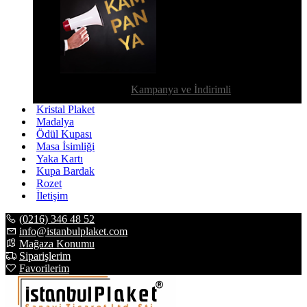
Kampanya ve İndirimli
Kristal Plaket
Madalya
Ödül Kupası
Masa İsimliği
Yaka Kartı
Kupa Bardak
Rozet
İletişim
(0216) 346 48 52
info@istanbulplaket.com
Mağaza Konumu
Siparişlerim
Favorilerim