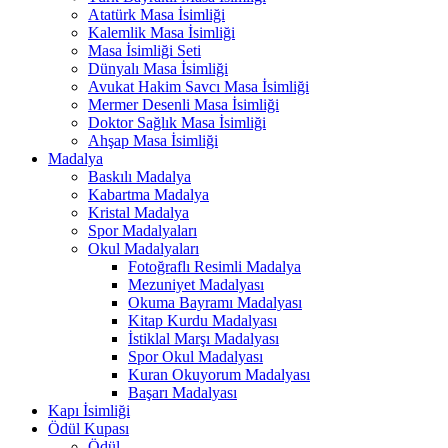
Atatürk Masa İsimliği
Kalemlik Masa İsimliği
Masa İsimliği Seti
Dünyalı Masa İsimliği
Avukat Hakim Savcı Masa İsimliği
Mermer Desenli Masa İsimliği
Doktor Sağlık Masa İsimliği
Ahşap Masa İsimliği
Madalya
Baskılı Madalya
Kabartma Madalya
Kristal Madalya
Spor Madalyaları
Okul Madalyaları
Fotoğraflı Resimli Madalya
Mezuniyet Madalyası
Okuma Bayramı Madalyası
Kitap Kurdu Madalyası
İstiklal Marşı Madalyası
Spor Okul Madalyası
Kuran Okuyorum Madalyası
Başarı Madalyası
Kapı İsimliği
Ödül Kupası
Ödül