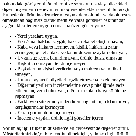
hakkındaki görüşlerini, önerilerini ve sorularını paylaşabilecekleri,
diğer müşterilerin deneyimlerini öğrenebilecekleri önemli bir araçtır.
Bu nedenle, ürün incelemelerini yayınlarken olumlu ya da olumsuz
olmasından bağımsız olarak metin ve varsa görseller bakımından
aşağıdaki kriterlere uygun olmasına özen gösteriyoruz:
- Yerel yasalara uygun,
- Fikri/sınai haklara saygılı, haksız rekabet oluşturmayan,
- Kaba veya hakaret içermeyen, kişilik haklarına zarar
vermeyen, genel ahlaka ve kamu düzenine aykırı olmayan,
- Uygunsuz içerik barındırmayan, ürünle ilgisiz olmayan,
- Kışkırtıcı olmayan, tehdit içermeyen,
- Başkalarının kişisel verilerini veya mahremiyetini ihlal
etmeyen,
- Hukuka aykırı faaliyetleri teşvik etmeyen/desteklemeyen,
- Diğer müşterilerin incelemelerine cevap niteliğinde taciz
edici/utanç verici olmayan, diğer markalara karşı kötüleme
yapmayan,
- Farklı web sitelerine yönlendiren bağlantılar, reklamlar veya
karşılaştırmalar içermeyen,
- Ekran görüntülerini içermeyen,
- İnceleme yapılan ürünle ilgili görseller içeren.
Yorumlar, ilgili ülkenin düzenlemeleri çerçevesinde değerlendirilir.
Müşterilerimizi doğru bilgilendirebilmek için, yalnızca ilgili ürünü