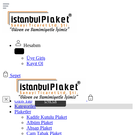
Hesabım
Üye Giriş
Kayıt Ol
Sepet
Giriş Yap
Üye Ol
Kategoriler
Plaketler
Kadife Kutulu Plaket
Albüm Plaket
Ahşap Plaket
Cam Tabak Plaket