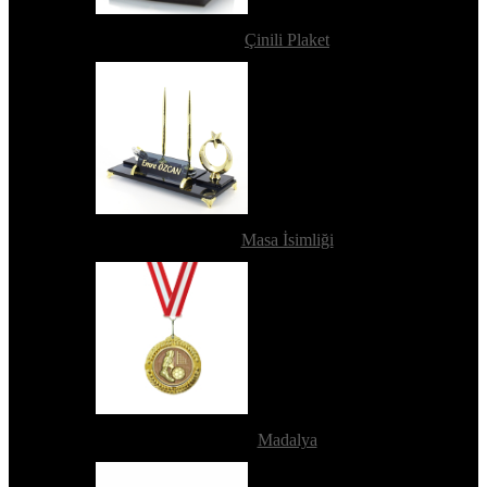
Çinili Plaket
Masa İsimliği
Madalya