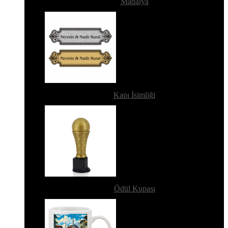
Madalya
Kapı İsimliği
Ödül Kupası