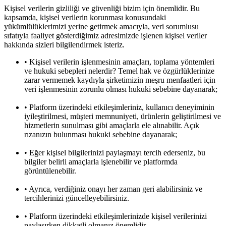
Kişisel verilerin gizliliği ve güvenliği bizim için önemlidir. Bu
kapsamda, kişisel verilerin korunması konusundaki
yükümlülüklerimizi yerine getirmek amacıyla, veri sorumlusu
sıfatıyla faaliyet gösterdiğimiz adresimizde işlenen kişisel veriler
hakkında sizleri bilgilendirmek isteriz.
• Kişisel verilerin işlenmesinin amaçları, toplama yöntemleri
ve hukuki sebepleri nelerdir? Temel hak ve özgürlüklerinize
zarar vermemek kaydıyla şirketimizin meşru menfaatleri için
veri işlenmesinin zorunlu olması hukuki sebebine dayanarak;
• Platform üzerindeki etkileşimleriniz, kullanıcı deneyiminin
iyileştirilmesi, müşteri memnuniyeti, ürünlerin geliştirilmesi ve
hizmetlerin sunulması gibi amaçlarla ele alınabilir. Açık
rızanızın bulunması hukuki sebebine dayanarak;
• Eğer kişisel bilgilerinizi paylaşmayı tercih ederseniz, bu
bilgiler belirli amaçlarla işlenebilir ve platformda
görüntülenebilir.
• Ayrıca, verdiğiniz onayı her zaman geri alabilirsiniz ve
tercihlerinizi güncelleyebilirsiniz.
• Platform üzerindeki etkileşimlerinizde kişisel verilerinizi
paylaşırken dikkatli olmanız önemlidir.