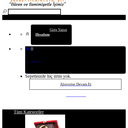
Arama
Giriş Yapın
Hesabım
0
Sepetim
(0
)
Sepetinizde hiç ürün yok.
Alışverişe Devam Et
SEPETE GİT
Tüm Kategoriler