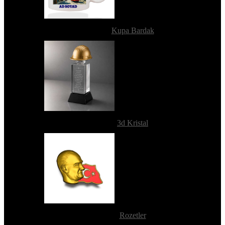
Kupa Bardak
3d Kristal
Rozetler