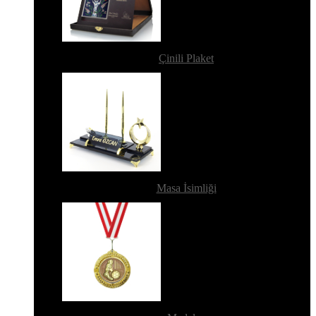
Çinili Plaket
Masa İsimliği