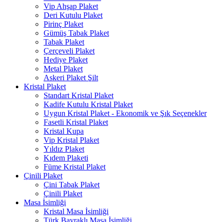
Vip Ahşap Plaket
Deri Kutulu Plaket
Pirinç Plaket
Gümüş Tabak Plaket
Tabak Plaket
Çerçeveli Plaket
Hediye Plaket
Metal Plaket
Askeri Plaket Şilt
Kristal Plaket
Standart Kristal Plaket
Kadife Kutulu Kristal Plaket
Uygun Kristal Plaket - Ekonomik ve Şık Seçenekler
Fasetli Kristal Plaket
Kristal Kupa
Vip Kristal Plaket
Yıldız Plaket
Kıdem Plaketi
Füme Kristal Plaket
Çinili Plaket
Çini Tabak Plaket
Çinili Plaket
Masa İsimliği
Kristal Masa İsimliği
Türk Bayraklı Masa İsimliği