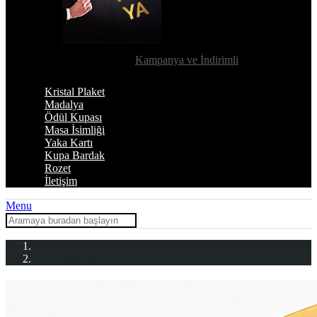
Kampanya ve İndirimli
Kristal Plaket
Madalya
Ödül Kupası
Masa İsimliği
Yaka Kartı
Kupa Bardak
Rozet
İletişim
Menu
Ana Sayfa
Kristal Plaket
Kristal Kupa