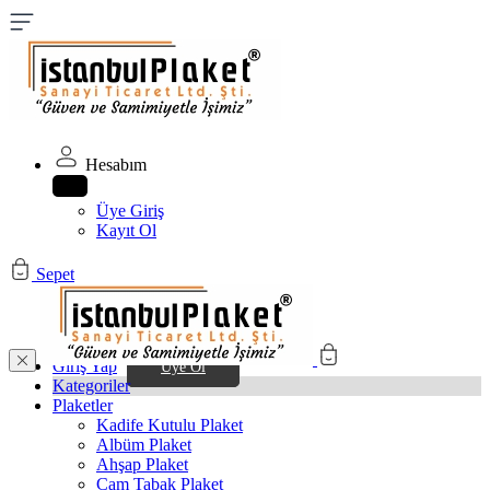
Hesabım
Üye Giriş
Kayıt Ol
Sepet
Giriş Yap
Üye Ol
Kategoriler
Plaketler
Kadife Kutulu Plaket
Albüm Plaket
Ahşap Plaket
Cam Tabak Plaket