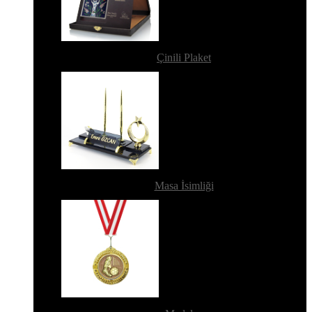
Çinili Plaket
Masa İsimliği