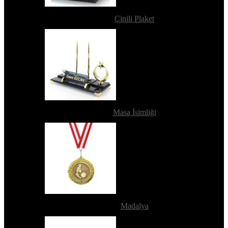
Çinili Plaket
Masa İsimliği
Madalya