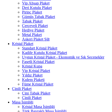
Vip Ahşap Plaket
Deri Kutulu Plaket
Pirinç Plaket
Gümüş Tabak Plaket
Tabak Plaket
Çerçeveli Plaket
Hediye Plaket
Metal Plaket
Askeri Plaket Şilt
Kristal Plaket
Standart Kristal Plaket
Kadife Kutulu Kristal Plaket
Uygun Kristal Plaket - Ekonomik ve Şık Seçenekler
Fasetli Kristal Plaket
Kristal Kupa
Vip Kristal Plaket
Yıldız Plaket
Kıdem Plaketi
Füme Kristal Plaket
Çinili Plaket
Çini Tabak Plaket
Çinili Plaket
Masa İsimliği
Kristal Masa İsimliği
Türk Bayraklı Masa İsimliği