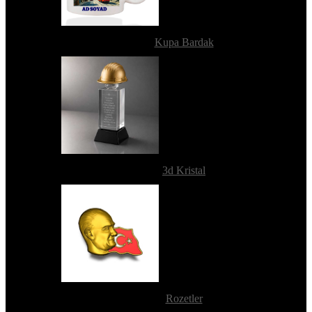
Kupa Bardak
3d Kristal
Rozetler