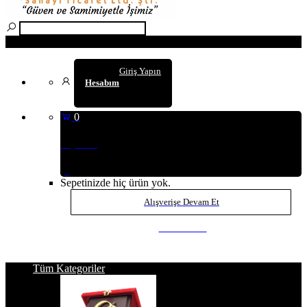
Arama
Giriş Yapın
Hesabım
0
Sepetim
(0
)
Sepetinizde hiç ürün yok.
Alışverişe Devam Et
SEPETE GİT
Tüm Kategoriler