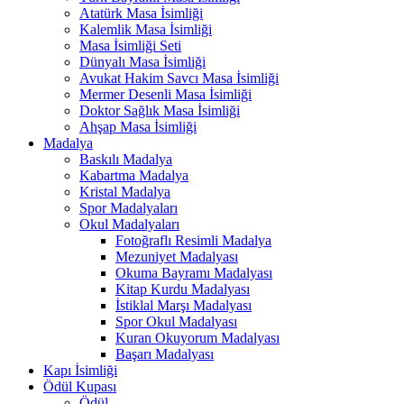
Atatürk Masa İsimliği
Kalemlik Masa İsimliği
Masa İsimliği Seti
Dünyalı Masa İsimliği
Avukat Hakim Savcı Masa İsimliği
Mermer Desenli Masa İsimliği
Doktor Sağlık Masa İsimliği
Ahşap Masa İsimliği
Madalya
Baskılı Madalya
Kabartma Madalya
Kristal Madalya
Spor Madalyaları
Okul Madalyaları
Fotoğraflı Resimli Madalya
Mezuniyet Madalyası
Okuma Bayramı Madalyası
Kitap Kurdu Madalyası
İstiklal Marşı Madalyası
Spor Okul Madalyası
Kuran Okuyorum Madalyası
Başarı Madalyası
Kapı İsimliği
Ödül Kupası
Ödül