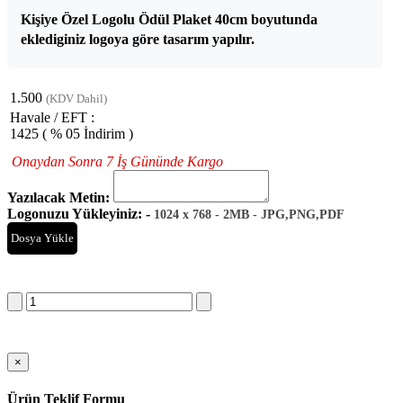
Kişiye Özel Logolu Ödül Plaket 40cm boyutunda
eklediginiz logoya göre tasarım yapılır.
1.500
(KDV Dahil)
Havale / EFT :
1425
( % 05 İndirim )
Onaydan Sonra 7 İş Gününde Kargo
Yazılacak Metin:
Logonuzu Yükleyiniz: -
1024 x 768 - 2MB - JPG,PNG,PDF
Dosya Yükle
Sepete Ekle
×
Ürün Teklif Formu