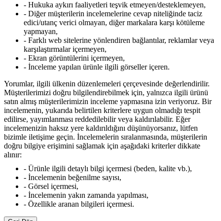
- Hukuka aykırı faaliyetleri teşvik etmeyen/desteklemeyen,
- Diğer müşterilerin incelemelerine cevap niteliğinde taciz
edici/utanç verici olmayan, diğer markalara karşı kötüleme
yapmayan,
- Farklı web sitelerine yönlendiren bağlantılar, reklamlar veya
karşılaştırmalar içermeyen,
- Ekran görüntülerini içermeyen,
- İnceleme yapılan ürünle ilgili görseller içeren.
Yorumlar, ilgili ülkenin düzenlemeleri çerçevesinde değerlendirilir.
Müşterilerimizi doğru bilgilendirebilmek için, yalnızca ilgili ürünü
satın almış müşterilerimizin inceleme yapmasına izin veriyoruz. Bir
incelemenin, yukarıda belirtilen kriterlere uygun olmadığı tespit
edilirse, yayımlanması reddedilebilir veya kaldırılabilir. Eğer
incelemenizin haksız yere kaldırıldığını düşünüyorsanız, lütfen
bizimle iletişime geçin. İncelemelerin sıralanmasında, müşterilerin
doğru bilgiye erişimini sağlamak için aşağıdaki kriterler dikkate
alınır:
- Ürünle ilgili detaylı bilgi içermesi (beden, kalite vb.),
- İncelemenin beğenilme sayısı,
- Görsel içermesi,
- İncelemenin yakın zamanda yapılması,
- Özellikle aranan bilgileri içermesi.