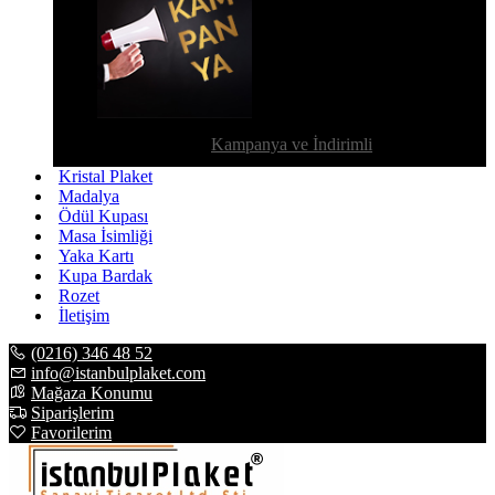
Kampanya ve İndirimli
Kristal Plaket
Madalya
Ödül Kupası
Masa İsimliği
Yaka Kartı
Kupa Bardak
Rozet
İletişim
(0216) 346 48 52
info@istanbulplaket.com
Mağaza Konumu
Siparişlerim
Favorilerim