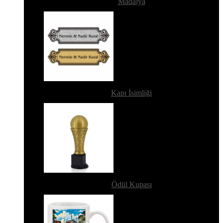
Madalya
Kapı İsimliği
Ödül Kupası