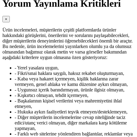
Yorum Yayınlama Kritikleri
×
Ürün incelemeleri, müşterilerin çeşitli platformlarda ürünler
hakkındaki görüşlerini, önerilerini ve sorularını paylaşabilecekleri,
diğer müşterilerin deneyimlerini öğrenebilecekleri önemli bir araçtır.
Bu nedenle, ürün incelemelerini yayınlarken olumlu ya da olumsuz
olmasından bağımsız olarak metin ve varsa görseller bakımından
aşağıdaki kriterlere uygun olmasına özen gösteriyoruz:
- Yerel yasalara uygun,
- Fikri/sınai haklara saygılı, haksız rekabet oluşturmayan,
- Kaba veya hakaret içermeyen, kişilik haklarına zarar
vermeyen, genel ahlaka ve kamu düzenine aykırı olmayan,
- Uygunsuz içerik barındırmayan, ürünle ilgisiz olmayan,
- Kışkırtıcı olmayan, tehdit içermeyen,
- Başkalarının kişisel verilerini veya mahremiyetini ihlal
etmeyen,
- Hukuka aykırı faaliyetleri teşvik etmeyen/desteklemeyen,
- Diğer müşterilerin incelemelerine cevap niteliğinde taciz
edici/utanç verici olmayan, diğer markalara karşı kötüleme
yapmayan,
- Farklı web sitelerine yönlendiren bağlantılar, reklamlar veya