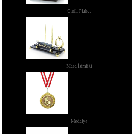
Çinili Plaket
Masa İsimliği
Madalya