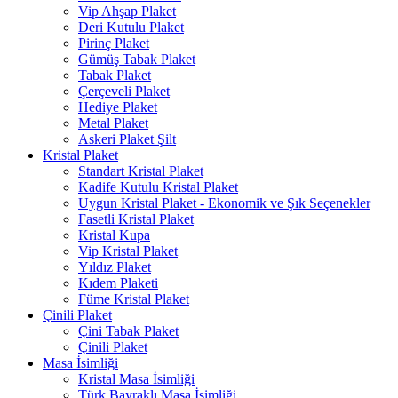
Vip Ahşap Plaket
Deri Kutulu Plaket
Pirinç Plaket
Gümüş Tabak Plaket
Tabak Plaket
Çerçeveli Plaket
Hediye Plaket
Metal Plaket
Askeri Plaket Şilt
Kristal Plaket
Standart Kristal Plaket
Kadife Kutulu Kristal Plaket
Uygun Kristal Plaket - Ekonomik ve Şık Seçenekler
Fasetli Kristal Plaket
Kristal Kupa
Vip Kristal Plaket
Yıldız Plaket
Kıdem Plaketi
Füme Kristal Plaket
Çinili Plaket
Çini Tabak Plaket
Çinili Plaket
Masa İsimliği
Kristal Masa İsimliği
Türk Bayraklı Masa İsimliği