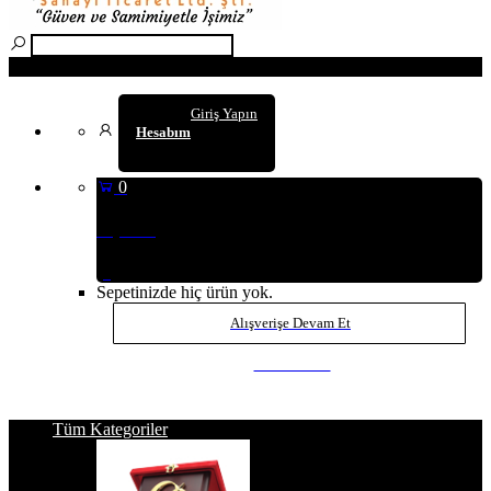
Arama
Giriş Yapın
Hesabım
0
Sepetim
(0
)
Sepetinizde hiç ürün yok.
Alışverişe Devam Et
SEPETE GİT
Tüm Kategoriler