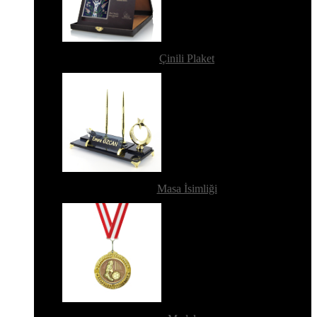
Çinili Plaket
Masa İsimliği