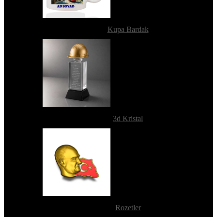
Kupa Bardak
3d Kristal
Rozetler