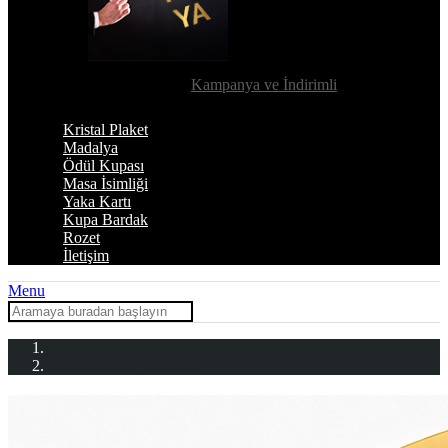
Kampanya ve İndirimli
Kristal Plaket
Madalya
Ödül Kupası
Masa İsimliği
Yaka Kartı
Kupa Bardak
Rozet
İletişim
Menu
Ana Sayfa
Masa İsimliği
Kristal Masa İsimliği