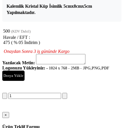
Kalemlik Kristal Küp İsimlik 5cmx8cmx5cm
Yapılmaktadır.
500
(KDV Dahil)
Havale / EFT :
475
( % 05 İndirim )
Onaydan Sonra 3 iş gününde Kargo
Yazılacak Metin:
Logonuzu Yükleyiniz: -
1024 x 768 - 2MB - JPG,PNG,PDF
Dosya Yükle
Sepete Ekle
×
Ürün Teklif Formu