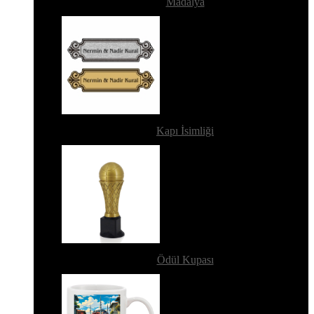
Madalya
Kapı İsimliği
Ödül Kupası