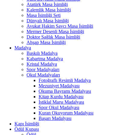
Atatürk Masa İsimliği
Kalemlik Masa İsimliği
Masa İsimliği Seti
Dünyalı Masa İsimliği
Avukat Hakim Savcı Masa İsimliği
Mermer Desenli Masa İsimliği
Doktor Sağlık Masa İsimliği
Ahşap Masa İsimliği
Madalya
Baskılı Madalya
Kabartma Madalya
Kristal Madalya
Spor Madalyaları
Okul Madalyaları
Fotoğraflı Resimli Madalya
Mezuniyet Madalyası
Okuma Bayramı Madalyası
Kitap Kurdu Madalyası
İstiklal Marşı Madalyası
Spor Okul Madalyası
Kuran Okuyorum Madalyası
Başarı Madalyası
Kapı İsimliği
Ödül Kupası
Ödül