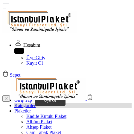
Hesabım
Üye Giriş
Kayıt Ol
Sepet
Giriş Yap
Üye Ol
Kategoriler
Plaketler
Kadife Kutulu Plaket
Albüm Plaket
Ahşap Plaket
Cam Tabak Plaket