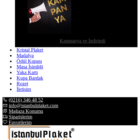
Kampanya ve İndirimli
Kristal Plaket
Madalya
Ödül Kupası
Masa İsimliği
Yaka Kartı
Kupa Bardak
Rozet
İletişim
(0216) 346 48 52
info@istanbulplaket.com
Mağaza Konumu
Siparişlerim
Favorilerim