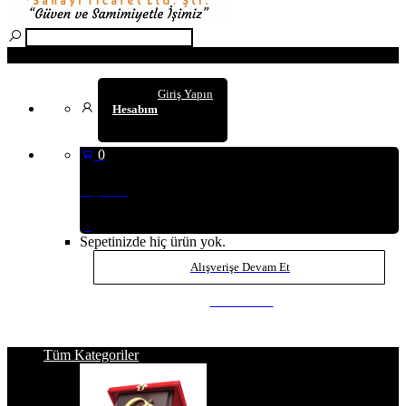
Arama
Giriş Yapın
Hesabım
0
Sepetim
(0
)
Sepetinizde hiç ürün yok.
Alışverişe Devam Et
SEPETE GİT
Tüm Kategoriler