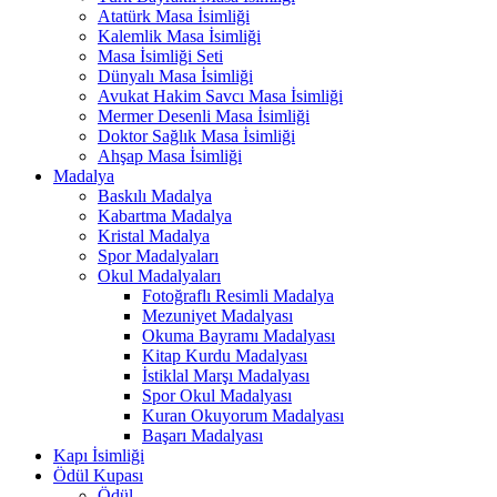
Atatürk Masa İsimliği
Kalemlik Masa İsimliği
Masa İsimliği Seti
Dünyalı Masa İsimliği
Avukat Hakim Savcı Masa İsimliği
Mermer Desenli Masa İsimliği
Doktor Sağlık Masa İsimliği
Ahşap Masa İsimliği
Madalya
Baskılı Madalya
Kabartma Madalya
Kristal Madalya
Spor Madalyaları
Okul Madalyaları
Fotoğraflı Resimli Madalya
Mezuniyet Madalyası
Okuma Bayramı Madalyası
Kitap Kurdu Madalyası
İstiklal Marşı Madalyası
Spor Okul Madalyası
Kuran Okuyorum Madalyası
Başarı Madalyası
Kapı İsimliği
Ödül Kupası
Ödül