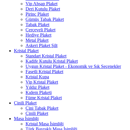
Vip Ahşap Plaket
Deri Kutulu Plaket
Pirinç Plaket
Gümüş Tabak Plaket
Tabak Plaket
Çerçeveli Plaket
Hediye Plaket
Metal Plaket
Askeri Plaket Şilt
Kristal Plaket
Standart Kristal Plaket
Kadife Kutulu Kristal Plaket
Uygun Kristal Plaket - Ekonomik ve Şık Seçenekler
Fasetli Kristal Plaket
Kristal Kupa
Vip Kristal Plaket
Yıldız Plaket
Kıdem Plaketi
Füme Kristal Plaket
Çinili Plaket
Çini Tabak Plaket
Çinili Plaket
Masa İsimliği
Kristal Masa İsimliği
Türk Bayraklı Masa İsimliği