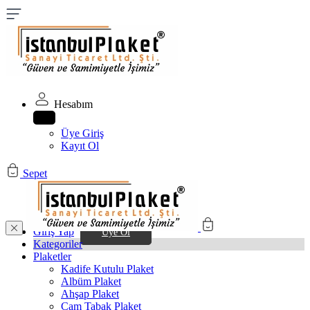
Hesabım
Üye Giriş
Kayıt Ol
Sepet
Giriş Yap
Üye Ol
Kategoriler
Plaketler
Kadife Kutulu Plaket
Albüm Plaket
Ahşap Plaket
Cam Tabak Plaket