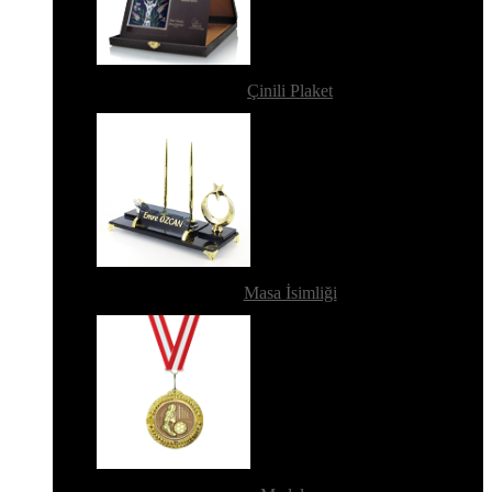
Çinili Plaket
Masa İsimliği