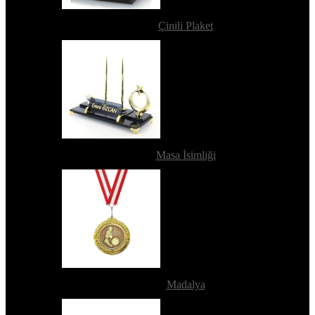
Çinili Plaket
Masa İsimliği
Madalya