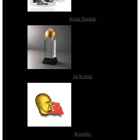
Kupa Bardak
3d Kristal
Rozetler