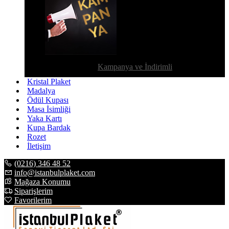
Kampanya ve İndirimli
Kristal Plaket
Madalya
Ödül Kupası
Masa İsimliği
Yaka Kartı
Kupa Bardak
Rozet
İletişim
(0216) 346 48 52
info@istanbulplaket.com
Mağaza Konumu
Siparişlerim
Favorilerim