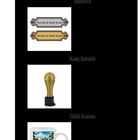
Madalya
Kapı İsimliği
Ödül Kupası