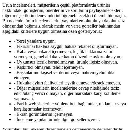
Ürün incelemeleri, müşterilerin çeşitli platformlarda ürünler
hakkındaki görüşlerini, önerilerini ve sorularını paylaşabilecekleri,
diğer müşterilerin deneyimlerini öğrenebilecekleri önemli bir araçtır.
Bu nedenle, ürün incelemelerini yayınlarken olumlu ya da olumsuz
olmasından bağımsız olarak metin ve varsa görseller bakımından
aşağıdaki kriterlere uygun olmasına özen gösteriyoruz:
- Yerel yasalara uygun,
- Fikri/sınai haklara saygılı, haksız rekabet oluşturmayan,
- Kaba veya hakaret içermeyen, kişilik haklarına zarar
vermeyen, genel ahlaka ve kamu düzenine aykırı olmayan,
- Uygunsuz içerik barındırmayan, ürünle ilgisiz olmayan,
- Kışkırtıcı olmayan, tehdit içermeyen,
- Başkalarının kişisel verilerini veya mahremiyetini ihlal
etmeyen,
- Hukuka aykırı faaliyetleri teşvik etmeyen/desteklemeyen,
- Diğer müşterilerin incelemelerine cevap niteliğinde taciz
edici/utanç verici olmayan, diğer markalara karşı kötüleme
yapmayan,
- Farklı web sitelerine yönlendiren bağlantılar, reklamlar veya
karşılaştırmalar içermeyen,
- Ekran görüntülerini içermeyen,
- İnceleme yapılan ürünle ilgili görseller içeren.
Yorumlar, ilgili ülkenin düzenlemeleri çerçevesinde değerlendirilir.