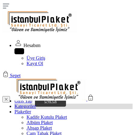
Hesabım
Üye Giriş
Kayıt Ol
Sepet
Giriş Yap
Üye Ol
Kategoriler
Plaketler
Kadife Kutulu Plaket
Albüm Plaket
Ahşap Plaket
Cam Tabak Plaket