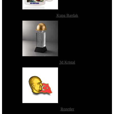
Kupa Bardak
3d Kristal
Rozetler