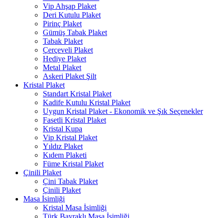
Vip Ahşap Plaket
Deri Kutulu Plaket
Pirinç Plaket
Gümüş Tabak Plaket
Tabak Plaket
Çerçeveli Plaket
Hediye Plaket
Metal Plaket
Askeri Plaket Şilt
Kristal Plaket
Standart Kristal Plaket
Kadife Kutulu Kristal Plaket
Uygun Kristal Plaket - Ekonomik ve Şık Seçenekler
Fasetli Kristal Plaket
Kristal Kupa
Vip Kristal Plaket
Yıldız Plaket
Kıdem Plaketi
Füme Kristal Plaket
Çinili Plaket
Çini Tabak Plaket
Çinili Plaket
Masa İsimliği
Kristal Masa İsimliği
Türk Bayraklı Masa İsimliği