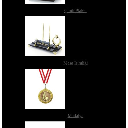
Çinili Plaket
Masa İsimliği
Madalya