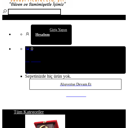
Arama
Giriş Yapın
Hesabım
0
Sepetim
(0
)
Sepetinizde hiç ürün yok.
Alışverişe Devam Et
SEPETE GİT
Tüm Kategoriler