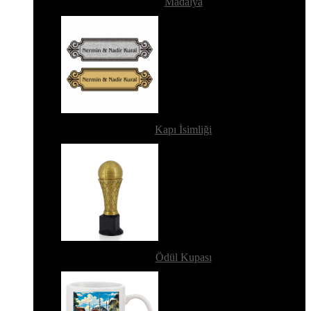
Madalya
Kapı İsimliği
Ödül Kupası