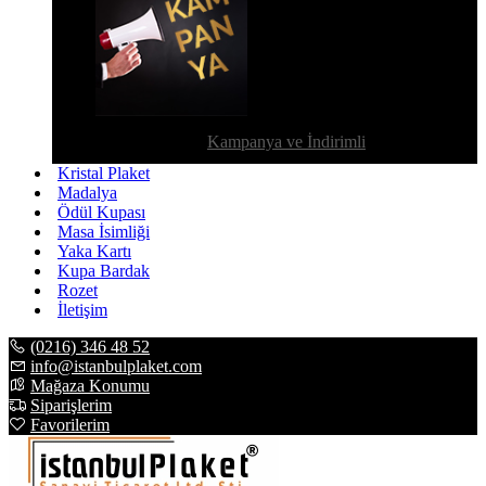
Kampanya ve İndirimli
Kristal Plaket
Madalya
Ödül Kupası
Masa İsimliği
Yaka Kartı
Kupa Bardak
Rozet
İletişim
(0216) 346 48 52
info@istanbulplaket.com
Mağaza Konumu
Siparişlerim
Favorilerim