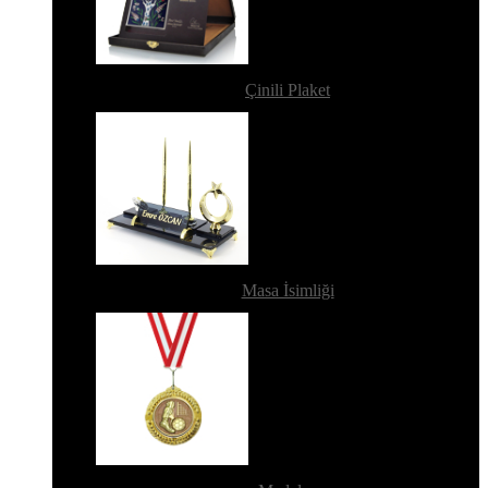
Çinili Plaket
Masa İsimliği