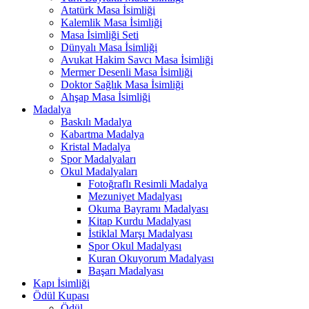
Atatürk Masa İsimliği
Kalemlik Masa İsimliği
Masa İsimliği Seti
Dünyalı Masa İsimliği
Avukat Hakim Savcı Masa İsimliği
Mermer Desenli Masa İsimliği
Doktor Sağlık Masa İsimliği
Ahşap Masa İsimliği
Madalya
Baskılı Madalya
Kabartma Madalya
Kristal Madalya
Spor Madalyaları
Okul Madalyaları
Fotoğraflı Resimli Madalya
Mezuniyet Madalyası
Okuma Bayramı Madalyası
Kitap Kurdu Madalyası
İstiklal Marşı Madalyası
Spor Okul Madalyası
Kuran Okuyorum Madalyası
Başarı Madalyası
Kapı İsimliği
Ödül Kupası
Ödül