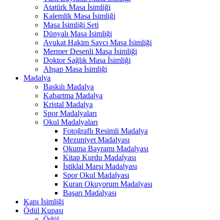
Atatürk Masa İsimliği
Kalemlik Masa İsimliği
Masa İsimliği Seti
Dünyalı Masa İsimliği
Avukat Hakim Savcı Masa İsimliği
Mermer Desenli Masa İsimliği
Doktor Sağlık Masa İsimliği
Ahşap Masa İsimliği
Madalya
Baskılı Madalya
Kabartma Madalya
Kristal Madalya
Spor Madalyaları
Okul Madalyaları
Fotoğraflı Resimli Madalya
Mezuniyet Madalyası
Okuma Bayramı Madalyası
Kitap Kurdu Madalyası
İstiklal Marşı Madalyası
Spor Okul Madalyası
Kuran Okuyorum Madalyası
Başarı Madalyası
Kapı İsimliği
Ödül Kupası
Ödül