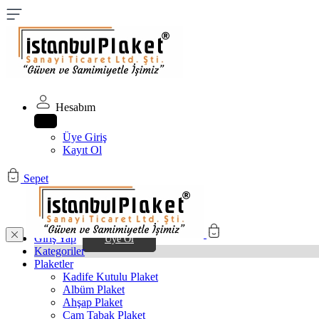
Hesabım
Üye Giriş
Kayıt Ol
Sepet
Giriş Yap
Üye Ol
Kategoriler
Plaketler
Kadife Kutulu Plaket
Albüm Plaket
Ahşap Plaket
Cam Tabak Plaket