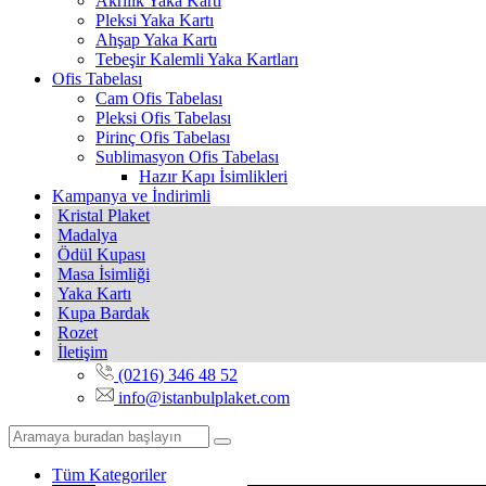
Akrilik Yaka Kartı
Pleksi Yaka Kartı
Ahşap Yaka Kartı
Tebeşir Kalemli Yaka Kartları
Ofis Tabelası
Cam Ofis Tabelası
Pleksi Ofis Tabelası
Pirinç Ofis Tabelası
Sublimasyon Ofis Tabelası
Hazır Kapı İsimlikleri
Kampanya ve İndirimli
Kristal Plaket
Madalya
Ödül Kupası
Masa İsimliği
Yaka Kartı
Kupa Bardak
Rozet
İletişim
(0216) 346 48 52
info@istanbulplaket.com
Tüm Kategoriler