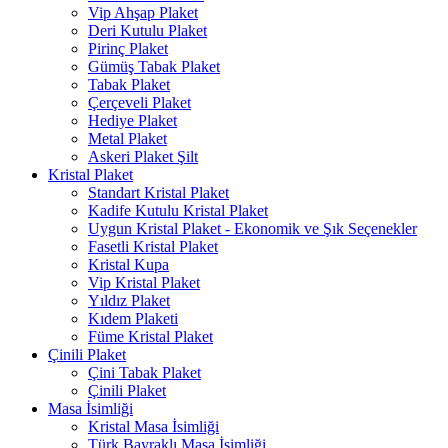
Vip Ahşap Plaket
Deri Kutulu Plaket
Pirinç Plaket
Gümüş Tabak Plaket
Tabak Plaket
Çerçeveli Plaket
Hediye Plaket
Metal Plaket
Askeri Plaket Şilt
Kristal Plaket
Standart Kristal Plaket
Kadife Kutulu Kristal Plaket
Uygun Kristal Plaket - Ekonomik ve Şık Seçenekler
Fasetli Kristal Plaket
Kristal Kupa
Vip Kristal Plaket
Yıldız Plaket
Kıdem Plaketi
Füme Kristal Plaket
Çinili Plaket
Çini Tabak Plaket
Çinili Plaket
Masa İsimliği
Kristal Masa İsimliği
Türk Bayraklı Masa İsimliği