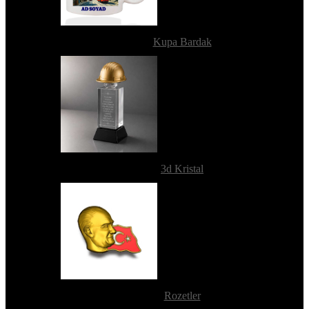
Kupa Bardak
3d Kristal
Rozetler