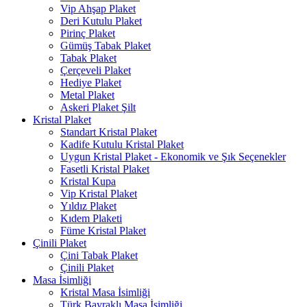
Vip Ahşap Plaket
Deri Kutulu Plaket
Pirinç Plaket
Gümüş Tabak Plaket
Tabak Plaket
Çerçeveli Plaket
Hediye Plaket
Metal Plaket
Askeri Plaket Şilt
Kristal Plaket
Standart Kristal Plaket
Kadife Kutulu Kristal Plaket
Uygun Kristal Plaket - Ekonomik ve Şık Seçenekler
Fasetli Kristal Plaket
Kristal Kupa
Vip Kristal Plaket
Yıldız Plaket
Kıdem Plaketi
Füme Kristal Plaket
Çinili Plaket
Çini Tabak Plaket
Çinili Plaket
Masa İsimliği
Kristal Masa İsimliği
Türk Bayraklı Masa İsimliği