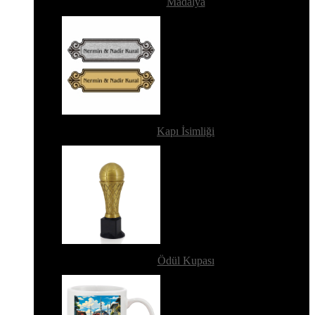
Madalya
Kapı İsimliği
Ödül Kupası