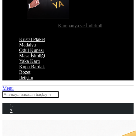
Kampanya ve İndirimli
Kristal Plaket
Madalya
Ödül Kupası
Masa İsimliği
Yaka Kartı
Kupa Bardak
Rozet
İletişim
Menu
Ana Sayfa
Madalya
Okul Madalyaları