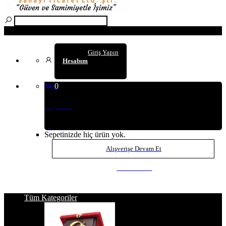
Arama
Giriş Yapın
Hesabım
0
Sepetim
(0
)
Sepetinizde hiç ürün yok.
Alışverişe Devam Et
SEPETE GİT
Tüm Kategoriler