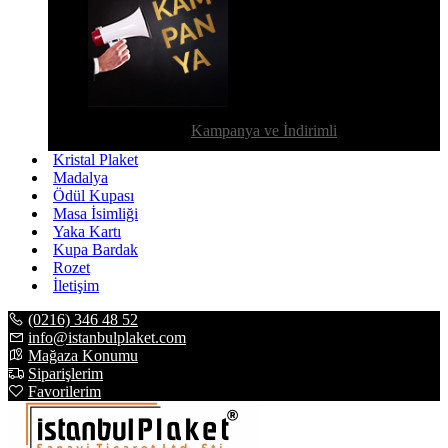
Kampanya ve İndirimli
Kristal Plaket
Madalya
Ödül Kupası
Masa İsimliği
Yaka Kartı
Kupa Bardak
Rozet
İletişim
(0216) 346 48 52
info@istanbulplaket.com
Mağaza Konumu
Siparişlerim
Favorilerim