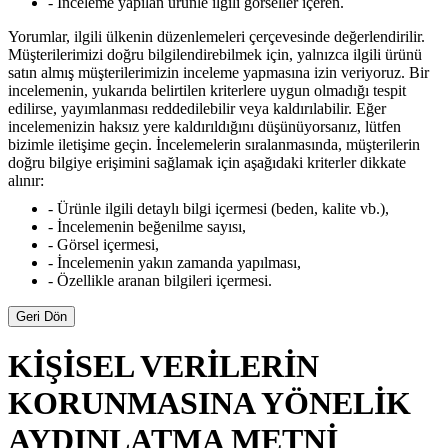
- İnceleme yapılan ürünle ilgili görseller içeren.
Yorumlar, ilgili ülkenin düzenlemeleri çerçevesinde değerlendirilir.
Müşterilerimizi doğru bilgilendirebilmek için, yalnızca ilgili ürünü
satın almış müşterilerimizin inceleme yapmasına izin veriyoruz. Bir
incelemenin, yukarıda belirtilen kriterlere uygun olmadığı tespit
edilirse, yayımlanması reddedilebilir veya kaldırılabilir. Eğer
incelemenizin haksız yere kaldırıldığını düşünüyorsanız, lütfen
bizimle iletişime geçin. İncelemelerin sıralanmasında, müşterilerin
doğru bilgiye erişimini sağlamak için aşağıdaki kriterler dikkate
alınır:
- Ürünle ilgili detaylı bilgi içermesi (beden, kalite vb.),
- İncelemenin beğenilme sayısı,
- Görsel içermesi,
- İncelemenin yakın zamanda yapılması,
- Özellikle aranan bilgileri içermesi.
Geri Dön
KİŞİSEL VERİLERİN
KORUNMASINA YÖNELİK
AYDINLATMA METNİ