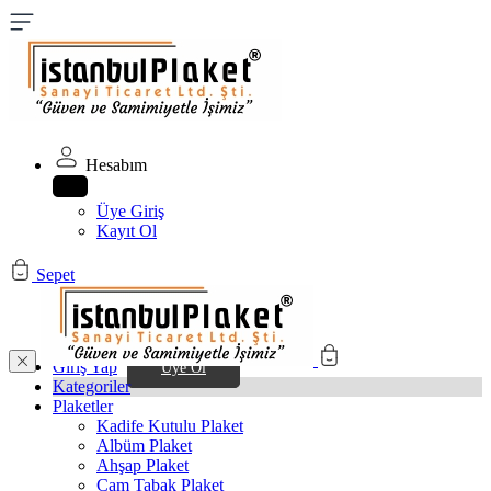
Hesabım
Üye Giriş
Kayıt Ol
Sepet
Giriş Yap
Üye Ol
Kategoriler
Plaketler
Kadife Kutulu Plaket
Albüm Plaket
Ahşap Plaket
Cam Tabak Plaket