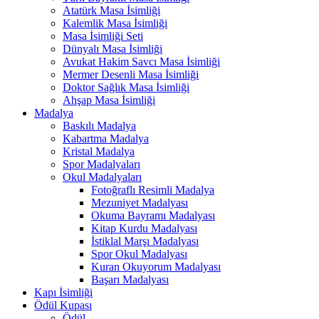
Atatürk Masa İsimliği
Kalemlik Masa İsimliği
Masa İsimliği Seti
Dünyalı Masa İsimliği
Avukat Hakim Savcı Masa İsimliği
Mermer Desenli Masa İsimliği
Doktor Sağlık Masa İsimliği
Ahşap Masa İsimliği
Madalya
Baskılı Madalya
Kabartma Madalya
Kristal Madalya
Spor Madalyaları
Okul Madalyaları
Fotoğraflı Resimli Madalya
Mezuniyet Madalyası
Okuma Bayramı Madalyası
Kitap Kurdu Madalyası
İstiklal Marşı Madalyası
Spor Okul Madalyası
Kuran Okuyorum Madalyası
Başarı Madalyası
Kapı İsimliği
Ödül Kupası
Ödül