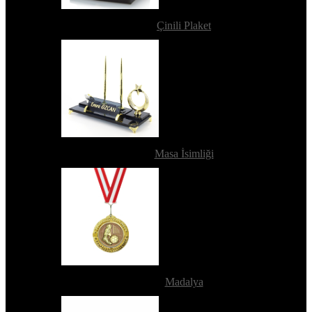
Çinili Plaket
Masa İsimliği
Madalya