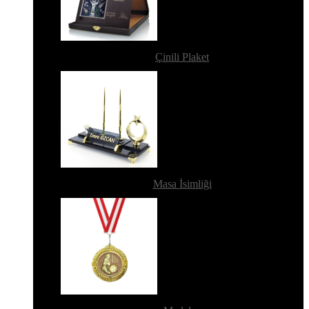
Çinili Plaket
Masa İsimliği