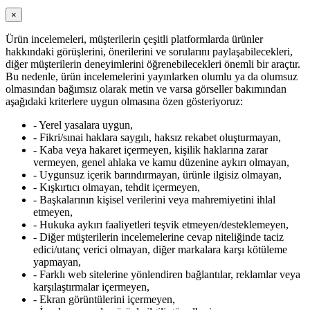
×
Ürün incelemeleri, müşterilerin çeşitli platformlarda ürünler
hakkındaki görüşlerini, önerilerini ve sorularını paylaşabilecekleri,
diğer müşterilerin deneyimlerini öğrenebilecekleri önemli bir araçtır.
Bu nedenle, ürün incelemelerini yayınlarken olumlu ya da olumsuz
olmasından bağımsız olarak metin ve varsa görseller bakımından
aşağıdaki kriterlere uygun olmasına özen gösteriyoruz:
- Yerel yasalara uygun,
- Fikri/sınai haklara saygılı, haksız rekabet oluşturmayan,
- Kaba veya hakaret içermeyen, kişilik haklarına zarar
vermeyen, genel ahlaka ve kamu düzenine aykırı olmayan,
- Uygunsuz içerik barındırmayan, ürünle ilgisiz olmayan,
- Kışkırtıcı olmayan, tehdit içermeyen,
- Başkalarının kişisel verilerini veya mahremiyetini ihlal
etmeyen,
- Hukuka aykırı faaliyetleri teşvik etmeyen/desteklemeyen,
- Diğer müşterilerin incelemelerine cevap niteliğinde taciz
edici/utanç verici olmayan, diğer markalara karşı kötüleme
yapmayan,
- Farklı web sitelerine yönlendiren bağlantılar, reklamlar veya
karşılaştırmalar içermeyen,
- Ekran görüntülerini içermeyen,